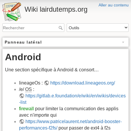
Aller au contenu
Wiki lairdutemps.org
Panneau latéral
Android
Une section spécifique à Android & consort…
lineageOs :
https://download.lineageos.org/
/e/
OS
:
https://gitlab.e.foundation/e/wiki/en/wikis/devices
-list
firewall
pour limiter la communication des applis
avec n'importe qui
https://www.patricelaurent.net/android-booster-
performances-f2fs/
pour passer de ext4 à f2s