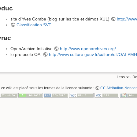
educ
site d'Yves Combe (blog sur les tice et démos XUL)
http://ww
Classification SVT
vrac
OpenArchive Initiative
http://www.openarchives.org/
le protocole OAI
http://www.culture.gouv.fr/culture/dll/OAI-PM
liens.txt
· De
 ce wiki est placé sous les termes de la licence suivante :
CC Attribution-Noncom