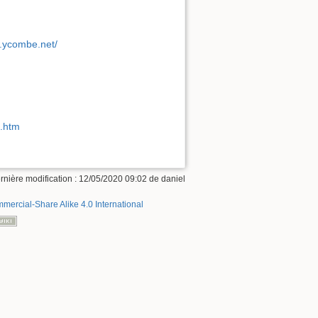
w.ycombe.net/
H.htm
rnière modification :
12/05/2020 09:02
de
daniel
mercial-Share Alike 4.0 International