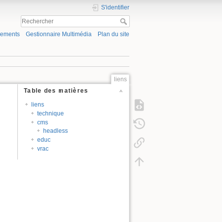
S'identifier
gements
Gestionnaire Multimédia
Plan du site
liens
Table des matières
liens
technique
cms
headless
educ
vrac