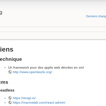
g
Derniers chan
liens
technique
Un framework pour des applis web décrites en xml
http://www.openlaszlo.org/
cms
headless
https://strapi.io/
https://marmelab.com/react-admin/