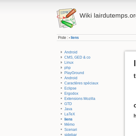
Wiki lairdutemps.or
Piste :
liens
•
Android
CMS, GED & co
Linux
php
PlayGround
Android
Caractères spéciaux
Eclipse
Ergodox
Extensions Mozilla
GTD
Java
LaTeX
liens
Mémo
Scenari
sidebar