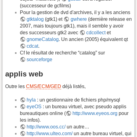
(successeur de gcfilms)
Pour la gestion de dvd d'archives, il y a les anciens
gtktalog
(gtk1) et
gwhere
(dernière release en
2007, mais toujours gtk1), mais il semble y avoir
des successeurs gtk2 avec
cdcollect
et
gnomeCatalog
. Un ancien (2005) équivalent qt
cdcat
.
Cf le résultat de recherche “catalog” sur
sourceforge
applis web
Outre les
CMS/ECM/GED
déjà listés,
hyla
: un gestionnaire de fichiers php/mysql
eyeOS
: un bureau virtuel, avec pseudo applis
bureautiques online (
http://www.eyeos.org
pour
les infos).
http://www.oos.cc/
un autre…
http://www.ulteo.com/
un autre bureau virtuel, qui