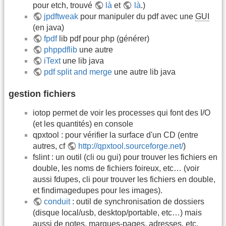
pour etch, trouvé
là
et
là
.)
jpdftweak
pour manipuler du pdf avec une
GUI
(en java)
fpdf
lib pdf pour php (générer)
phppdflib
une autre
iText
une lib java
pdf split and merge
une autre lib java
gestion fichiers
iotop permet de voir les processes qui font des I/O
(et les quantités) en console
qpxtool : pour vérifier la surface d'un CD (entre
autres, cf
http://qpxtool.sourceforge.net/
)
fslint : un outil (cli ou gui) pour trouver les fichiers en
double, les noms de fichiers foireux, etc… (voir
aussi fdupes, cli pour trouver les fichiers en double,
et findimagedupes pour les images).
conduit
: outil de synchronisation de dossiers
(disque local/usb, desktop/portable, etc…) mais
aussi de notes, marques-pages, adresses, etc.