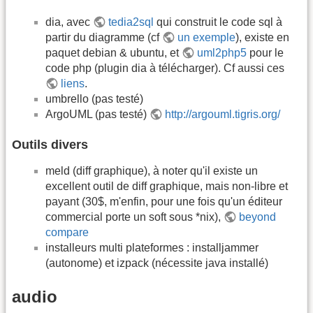
dia, avec
tedia2sql
qui construit le code sql à
partir du diagramme (cf
un exemple
), existe en
paquet debian & ubuntu, et
uml2php5
pour le
code php (plugin dia à télécharger). Cf aussi ces
liens
.
umbrello (pas testé)
ArgoUML (pas testé)
http://argouml.tigris.org/
Outils divers
meld (diff graphique), à noter qu'il existe un
excellent outil de diff graphique, mais non-libre et
payant (30$, m'enfin, pour une fois qu'un éditeur
commercial porte un soft sous *nix),
beyond
compare
installeurs multi plateformes : installjammer
(autonome) et izpack (nécessite java installé)
audio