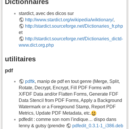
Dictionnaires
stardict, avec des dicos sur
http://www.stardict.org/wikipedia/wiktionary/
,
http://stardict.sourceforge.net/Dictionaries_fr.php
et
http://stardict.sourceforge.net/Dictionaries_dictd-
www.dict.org.php
utilitaires
pdf
pdftk
, manip de pdf en tout genre (Merge, Split,
Rotate, Decrypt, Encrypt, Fill PDF Forms with
X/FDF Data and/or Flatten Forms, Generate FDF
Data Stencil from PDF Forms, Apply a Background
Watermark or a Foreground Stamp, Report PDF
Metrics, Update PDF Metadata, etc.
pdfedit : comme son nom l'indique… dispo dans
lenny & gutsy (prendre
pdfedit_0.3.1-1_i386.deb