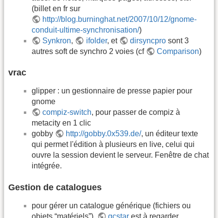
(billet en fr sur
http://blog.burninghat.net/2007/10/12/gnome-
conduit-ultime-synchronisation/
)
Synkron
,
ifolder
, et
dirsyncpro
sont 3
autres soft de synchro 2 voies (cf
Comparison
)
vrac
glipper : un gestionnaire de presse papier pour
gnome
compiz-switch
, pour passer de compiz à
metacity en 1 clic
gobby
http://gobby.0x539.de/
, un éditeur texte
qui permet l'édition à plusieurs en live, celui qui
ouvre la session devient le serveur. Fenêtre de chat
intégrée.
Gestion de catalogues
pour gérer un catalogue générique (fichiers ou
objets “matériels”),
gcstar
est à regarder