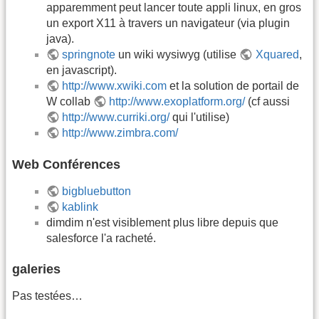
apparemment peut lancer toute appli linux, en gros
un export X11 à travers un navigateur (via plugin
java).
springnote
un wiki wysiwyg (utilise
Xquared
,
en javascript).
http://www.xwiki.com
et la solution de portail de
W collab
http://www.exoplatform.org/
(cf aussi
http://www.curriki.org/
qui l'utilise)
http://www.zimbra.com/
Web Conférences
bigbluebutton
kablink
dimdim n'est visiblement plus libre depuis que
salesforce l'a racheté.
galeries
Pas testées…