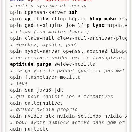
# outils système et réseau
apin openssh-server 
ssh
apin 
apt-file
 iftop hdparm 
htop
make
 rsyn
apin gedit-plugins joe lftp 
lynx
# claws (mon mailer favori)
# apache2, mysql5, php5
# on remplace swfdec par le flashplayer o
aptitude purge
# => ça vire le paquet gnome et pas mal d
# java
# gui pour choisir les altrenatives
# driver nvidia proprio
# pour avoir numlock activé dans gdm et X