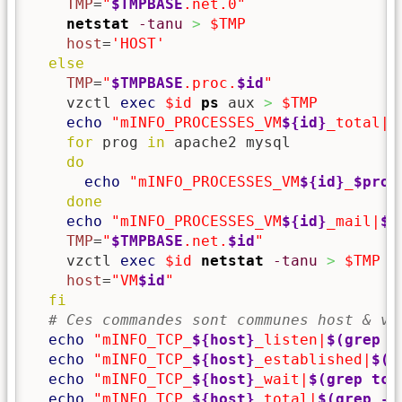
TMP
=
"
$TMPBASE
.net.0"
netstat
-tanu
>
$TMP
host
=
'HOST'
else
TMP
=
"
$TMPBASE
.proc.
$id
"
    vzctl 
exec
$id
ps
 aux 
>
$TMP
echo
"mINFO_PROCESSES_VM
${id}
_total|
$
for
 prog 
in
 apache2 mysql 

do
echo
"mINFO_PROCESSES_VM
${id}
_
$prog
done
echo
"mINFO_PROCESSES_VM
${id}
_mail|
$(
TMP
=
"
$TMPBASE
.net.
$id
"
    vzctl 
exec
$id
netstat
-tanu
>
$TMP
host
=
"VM
$id
"
fi
# Ces commandes sont communes host & vm
echo
"mINFO_TCP_
${host}
_listen|
$(grep t
echo
"mINFO_TCP_
${host}
_established|
$(g
echo
"mINFO_TCP_
${host}
_wait|
$(grep tcp
echo
"mINFO_TCP_
${host}
_total|
$(grep -c