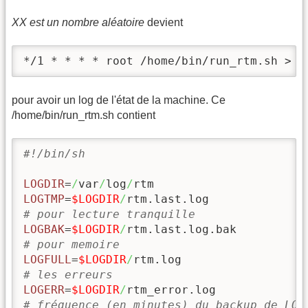
XX est un nombre aléatoire
devient
*/1 * * * * root /home/bin/run_rtm.sh > /
pour avoir un log de l'état de la machine. Ce
/home/bin/run_rtm.sh contient
#!/bin/sh
LOGDIR
=
/
var
/
log
/
LOGTMP
=
$LOGDIR
/
# pour lecture tranquille  
LOGBAK
=
$LOGDIR
/
# pour memoire
LOGFULL
=
$LOGDIR
/
# les erreurs
LOGERR
=
$LOGDIR
/
# fréquence (en minutes) du backup de LOG