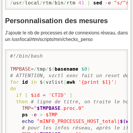
/
usr
/
local
/
rtm
/
bin
/
rtm 
41
|
sed
-e
"s/^rt
Personnalisation des mesures
J'ajoute le nb de processes et de connexions réseau, dans
un /usr/local/rtm/scripts/min/checks_perso
#!/bin/bash
TMPBASE
=
/
tmp
/
$
(
basename
$0
)
# ATTENTION, vzctl exec fait un reset de 
for
id
in
 $
(
vzlist
|
awk
'{print $1}'
)
do
if
[
$id
 = 
'CTID'
]
then
# ligne de titre, on traite le hos
TMP
=
"
$TMPBASE
.proc.0"
ps
-e
>
$TMP
echo
"mINFO_PROCESSES_HOST_total|
$(wc
# pour les infos réseau, après le if