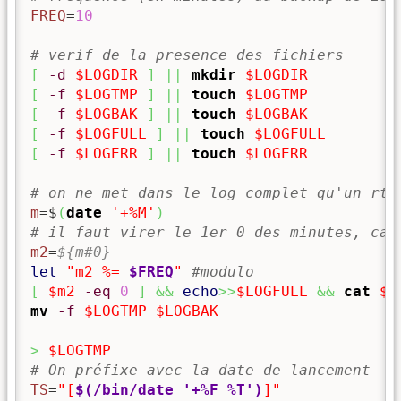
FREQ
=
10
# verif de la presence des fichiers
[
-d
$LOGDIR
]
||
mkdir
$LOGDIR
[
-f
$LOGTMP
]
||
touch
$LOGTMP
[
-f
$LOGBAK
]
||
touch
$LOGBAK
[
-f
$LOGFULL
]
||
touch
$LOGFULL
[
-f
$LOGERR
]
||
touch
$LOGERR
# on ne met dans le log complet qu'un rtm
m
=$
(
date
'+%M'
)
# il faut virer le 1er 0 des minutes, car
m2
=
${m#0}
let
"m2 %= 
$FREQ
"
#modulo
[
$m2
-eq
0
]
&&
echo
>>
$LOGFULL
&&
cat
$L
mv
-f
$LOGTMP
$LOGBAK
>
$LOGTMP
# On préfixe avec la date de lancement
TS
=
"[
$(/bin/date '+%F %T')
]"